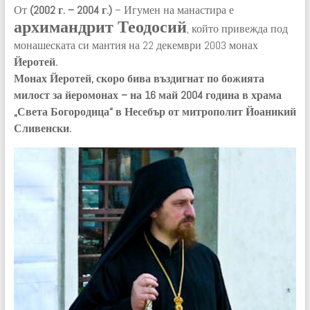
От
(2002 г. – 2004 г.)
– Игумен на манастира е
архимандрит Теодосий
, който привежда под
монашеската си мантия на 22 декември 2003 монах
Йеротей.
Монах Йеротей, скоро бива въздигнат по божията
милост за йеромонах – на 16 май 2004 година в храма
„Света Богородица“ в Несебър от митрополит Йоаникий
Сливенски.