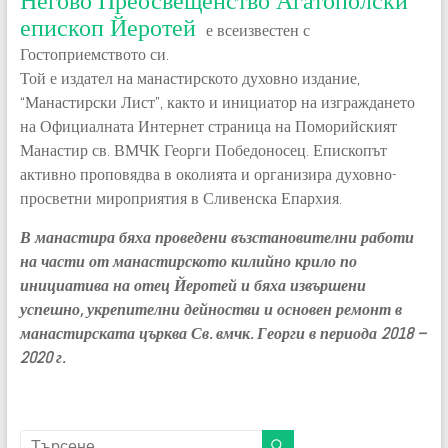
Негово Преосвещенство Агатополски
епископ Йеротей
е всеизвестен с
Гостоприемството си.
Той е издател на манастирското духовно издание,
“Манастирски Лист”, както и инициатор на изграждането
на Официалната Интернет страница на Поморийският
Манастир св. ВМЧК Георги Победоносец. Епископът
активно проповядва в околията и организира духовно-
просветни мироприятия в Сливенска Епархия.
В манастира бяха проведени възстановителни работи
на части от манастирското килийно крило по
инициатива на отец Йеротей и бяха извършени
успешно, укрепителни дейностви и основен ремонт в
манастирската църква Св. вмчк. Георги в периода 2018 –
2020 г.