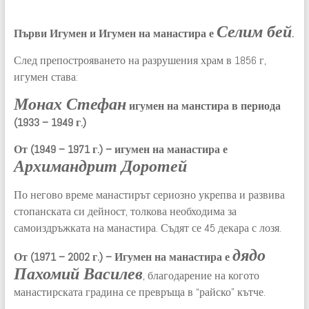
Селим бей
Първи Игумен и Игумен на манастира е
.
След препострояването на разрушения храм в 1856 г,
игумен става:
Монах Стефан
игумен на манстира в периода
(1933 – 1949 г.)
От (1949 – 1971 г.) – игумен на манастира е
Архимандрит Доротей
По негово време манастирът сериозно укрепва и развива
стопанската си дейност, толкова необходима за
самоиздръжката на манастира. Съдят се 45 декара с лозя.
дядо
От (1971 – 2002 г.) – Игумен на манастира е
Пахомий Василев
, благодарение на когото
манастирската градина се превръща в “райско” кътче.