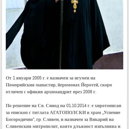
От 1 януари 2005 г. е назначен за игумен на
Поморийския манастир, йеромонах Йеротей, скоро
о
тличен с офикия архимандрит през 2008 г.
По решение на Св. Синод на 01.10.2014 г. е хиротонисан
за епископ с титлата АГАТОПОЛСКИ в храм „Успение
Богородично“, гр. Сливен, и назначен за Викарий на
Сливенския митрополит, която длъжност изпълнява и