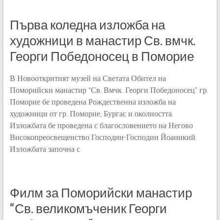
Първа коледна изложба на
художници в манастир Св. вмчк.
Георги Победоносец в Поморие
В Новооткритият музей на Светата Обител на
Поморийски манастир “Св. Вмчк. Георги Победоносец” гр.
Поморие бе проведена Рождественна изложба на
художници от гр. Поморие, Бургас и околността.
Изложбата бе проведена с благословението на Негово
Високопреосвещенство Господин-Господин Йоаникий.
Изложбата започна с
Филм за Поморийски манастир
“Св. великомъченик Георги