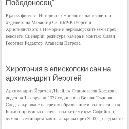
Победоносец”
Кратък филм за Историята / миналото, настоящето и
бъдещето на Манастир Св. ВМЧК Георги и
Християнството в Поморие и черноморските земи през
вековете. Сценарий, режисура, камера и монтаж: Слави
Георгиев Редактор: Атанасия Петрова
Хиротония в епископски сан на
архимандрит Йеротей
Архимандрит Йеротей /Ивайло/ Станиславов Косаков е
роден на 1 февруари 1977 година във Велико Търново.
След завършване на средно образование в родния си град
Божият промисъл насочва стъпките му към Софийската
духовна семинария, която завършва през 2003 г., след което