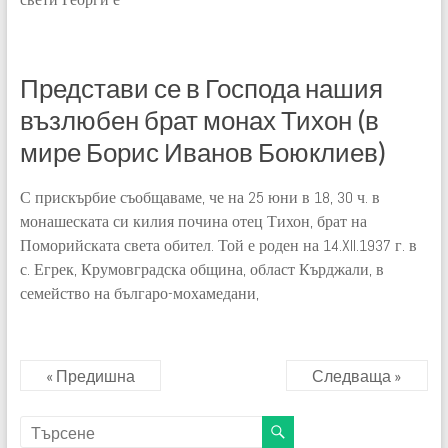
Представи се в Господа нашия
възлюбен брат монах Тихон (в
мире Борис Иванов Боюклиев)
С прискърбие съобщаваме, че на 25 юни в 18, 30 ч. в
монашеската си килия почина отец Тихон, брат на
Поморийската света обител. Той е роден на 14.XII.1937 г. в
с. Егрек, Крумовградска община, област Кърджали, в
семейство на българо-мохамедани,
« Предишна
Следваща »