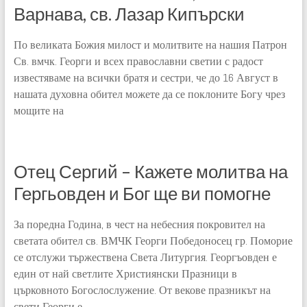
Варнава, св. Лазар Кипърски
По великата Божия милост и молитвите на нашия Патрон
Св. вмчк. Георги и всех православни светии с радост
известяваме на всички братя и сестри, че до 16 Август в
нашата духовна обител можете да се поклоните Богу чрез
мощите на
Отец Сергий – Кажете молитва на
Гергьовден и Бог ще ви помогне
За поредна Година, в чест на небесния покровител на
светата обител св. ВМЧК Георги Победоносец гр. Поморие
се отслужи тържествена Света Литургия. Георгъовден е
един от най светлите Християнски Празници в
църковното Богослослужение. От векове празникът на
свети Георги е