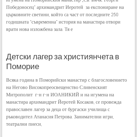
Победоносец” архимандрит Иеротей за експониране на
църковните светини, който са част от последните 250
годишната “съвременна” история на манастира отвори
врати нова изложбена зала. Тя е
Детски лагер за християнчета в
Поморие
Всяка година в Поморийски манастир с благословението
на Негово Високопреосвещенство Сливенският
Митрополит г-н г-н ИОАНИКИЙ и на игумена на
манастира архимандрит Йеротей Косаков, се провежда
православен лагер за деца от бургаски училища с
ръководител Атанасия Петрова. Занимателни игри,
театрални пиеси,