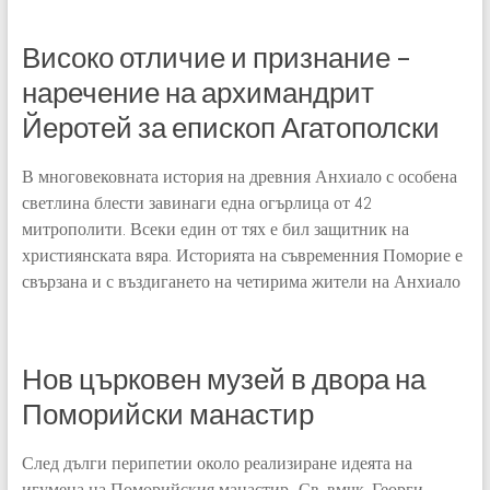
Високо отличие и признание –
наречение на архимандрит
Йеротей за епископ Агатополски
В многовековната история на древния Анхиало с особена
светлина блести завинаги една огърлица от 42
митрополити. Всеки един от тях е бил защитник на
християнската вяра. Историята на съвременния Поморие е
свързана и с въздигането на четирима жители на Анхиало
Нов църковен музей в двора на
Поморийски манастир
След дълги перипетии около реализиране идеята на
игумена на Поморийския манастир „Св. вмчк. Георги