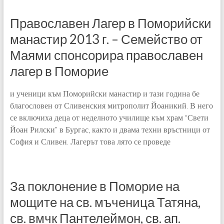
Православен Лагер в Поморийски
манастир 2013 г. – Семейство от
Маями спонсорира православен
лагер в Поморие
и ученици към Поморийски манастир и тази година бе
благословен от Сливенския митрополит Йоаникий. В него
се включиха деца от неделното училище към храм “Свети
Йоан Рилски” в Бургас, както и двама техни връстници от
София и Сливен. Лагерът това лято се проведе
За поклонение в Поморие на
мощите на св. мъченица Татяна,
св. вмчк Пантелеймон, св. ап.