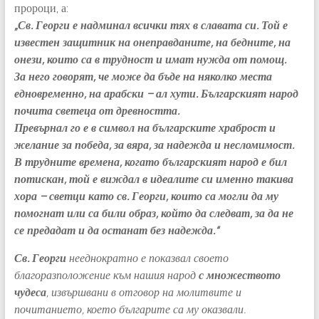
пророци, а:
„Св. Георги е надминал всички тях в славата си. Той е
известен защитник на онеправданите, на бедните, на
онези, които са в трудност и имат нужда от помощ.
За него говорят, че може да бъде на няколко места
едновременно, на арабски – ал хути. Българският народ
почита светеца от древността.
Превърнал го е в символ на българските храброст и
желание за победа, за вяра, за надежда и несломимост.
В трудните времена, когато българският народ е бил
потискан, той е виждал в идеалите си именно такива
хора – светци като св. Георги, които са могли да му
помогнат или са били образ, който да следват, за да не
се предадат и да останат без надежда.“
Св. Георги
нееднократно е показвал своето
благоразположение към нашия народ
с множеството
чудеса
, извършвани в отговор на молитвите и
почитанието, което българите са му оказвали.