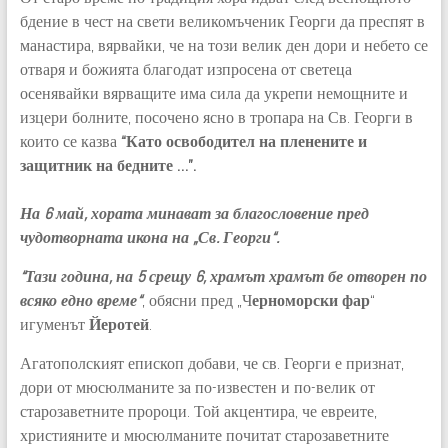
бдение в чест на свети великомъченик Георги да преспят в
манастира, вярвайки, че на този велик ден дори и небето се
отваря и божията благодат изпросена от светеца
осенявайки вярващите има сила да укрепи немощните и
изцери болните, посочено ясно в тропара на Св. Георги в
които се казва
“Като освободител на пленените и
защитник на бедните …”.
На 6 май, хората минават за благословение пред
чудотворната икона на „Св. Георги“.
“Тази година, на 5 срещу 6, храмът храмът бе отворен по
всяко едно време“
, обясни пред „Ч
ерноморски фар
“
игуменът
Йеротей
.
Агатополският епископ добави, че св. Георги е признат,
дори от мюсюлманите за по-известен и по-велик от
старозаветните пророци. Той акцентира, че евреите,
християните и мюсюлманите почитат старозаветните