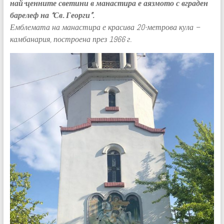
най-ценните светини в манастира е аязмото с вграден
барелеф на “Св. Георги”.
Емблемата на манастира е красива 20-метрова кула –
камбанария, построена през 1966 г.