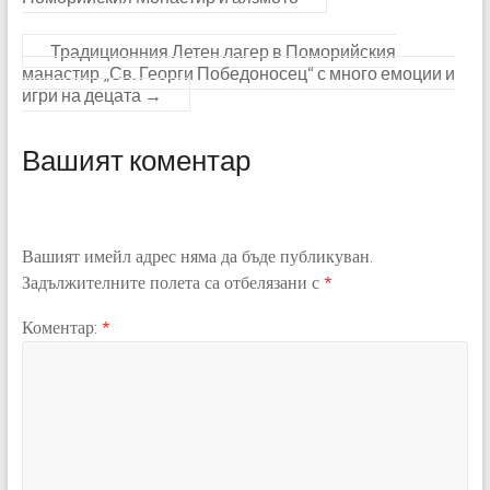
Традиционния Летен лагер в Поморийския
манастир „Св. Георги Победоносец“ с много емоции и
игри на децата
→
Вашият коментар
Вашият имейл адрес няма да бъде публикуван.
Задължителните полета са отбелязани с
*
Коментар:
*