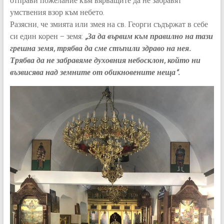
отправи пожелание към вярващите да не забравят
умствения взор към небето.
Разясни, че змията или змея на св. Георги съдържат в себе
си един корен – земя:
„За да вървим към правилно на тази
грешна земя, трябва да сме стъпили здраво на нея.
Трябва да не забравяме духовния небосклон, който ни
възвисява над земните от обикновените неща“.