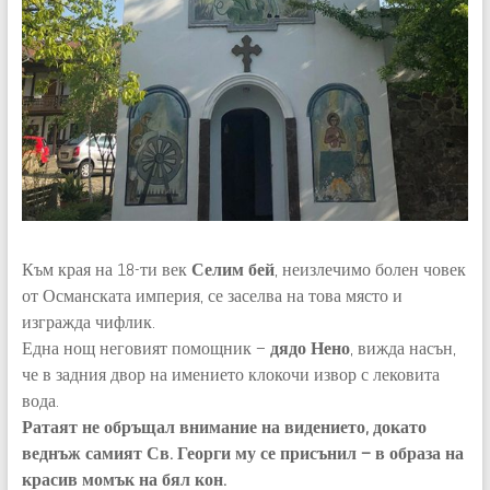
Към края на 18-ти век
Селим бей
, неизлечимо болен човек
от Османската империя, се заселва на това място и
изгражда чифлик.
Една нощ неговият помощник –
дядо Нено
, вижда насън,
че в задния двор на имението клокочи извор с лековита
вода.
Ратаят не обръщал внимание на видението, докато
веднъж самият Св. Георги му се присънил – в образа на
красив момък на бял кон.