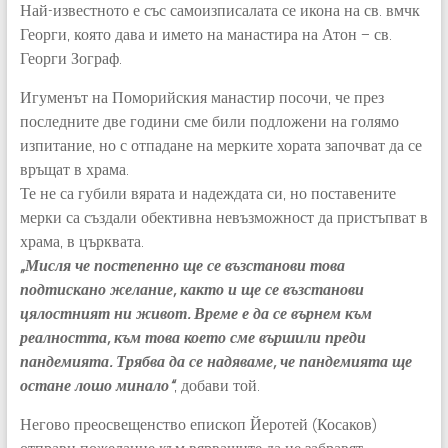
Най-известното е със самоизписалата се икона на св. вмчк
Георги, която дава и името на манастира на Атон – св.
Георги Зограф.
Игуменът на Поморийския манастир посочи, че през
последните две години сме били подложени на голямо
изпитание, но с отпадане на мерките хората започват да се
връщат в храма.
Те не са губили вярата и надеждата си, но поставените
мерки са създали обективна невъзможност да пристъпват в
храма, в църквата.
„Мисля че постепенно ще се възстанови това
подтискано желание, както и ще се възстанови
цялостният ни живот. Време е да се върнем към
реалността, към това което сме вършили преди
пандемията. Трябва да се надяваме, че пандемията ще
остане лошо минало“
, добави той.
Негово преосвещенство епископ Йеротей (Косаков)