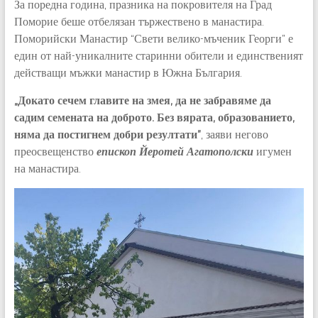
За поредна година, празника на покровителя на Град
Поморие беше отбелязан тържествено в манастира.
Поморийски Манастир “Свети велико-мъченик Георги” е
един от най-уникалните старинни обители и единственият
действащи мъжки манастир в Южна България.
„Докато сечем главите на змея, да не забравяме да
садим семената на доброто. Без вярата, образованието,
няма да постигнем добри резултати”
, заяви негово
преосвещенство
епископ Йеротей Агатополски
игумен
на манастира.