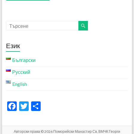
Език
Български
Русский
English
F
T
S
ac
w
h
e
itt
ar
Авторски права © 2026
Поморийски Манастир Св. ВМЧК Георги