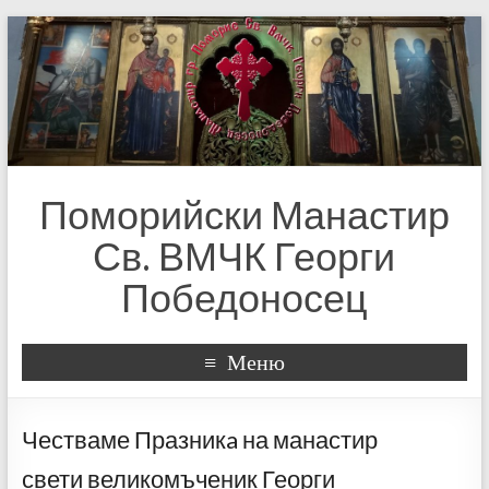
Поморийски Манастир
Св. ВМЧК Георги
Победоносец
Меню
Честваме Празникa на манастир
свети великомъченик Георги