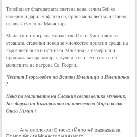
Точейки от благодатната светена вода, селим Бей се
изцерил и дарил чифлика си, приел монашество и станал
първи Игумен на Манастира.
Манастирът посреща множество Гости Християни от
страната, ставайки повод за множество приятни срещи на
търсещите Бога и истината. Мнозина са намерили и
продължават да намират, духовна и телесна полза по
молитвите на патрона Св. Георги.
Честит Георгьовден на Всички Именници и Именнички
!
Нека по молитвите на Славния свети велико-мъченик,
Бог дарува на Българското ни отечество Мир и всяко
благо ! Амин !
←
Агатополският Епископ Йеротей разказва за
Поморийския Монастир и аязмото