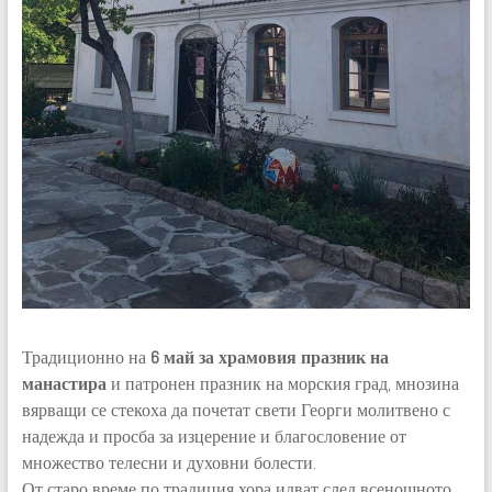
Традиционно на
6 май за храмовия празник на
манастира
и патронен празник на морския град, мнозина
вярващи се стекоха да почетат свети Георги молитвено с
надежда и просба за изцерение и благословение от
множество телесни и духовни болести.
От старо време по традиция хора идват след всенощното