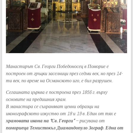
Манастирът Св. Георги Победоносец в Поморие е
построен от гръцки заселници през седми век, но през 14-
ти век, по време на Османското иго, е бил разрушен.
Сегашната църква е построена през 1856 г. върху
основите на предишния храм.
В манастира се съхраняват ценни образци на
иконографското изкуство от 18 и 19 в. Един от тях е
храмовата икона на “Св. Георги”
– рисувана от
помориеца Темистокъл Диамандопуло Зограф
.
Една от